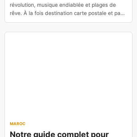
révolution, musique endiablée et plages de
rêve. À la fois destination carte postale et pays
en difficulté économique, Cuba saura vous
surprendre par l’ambivalence de ses visages
multiples…
MAROC
Notre guide complet pour