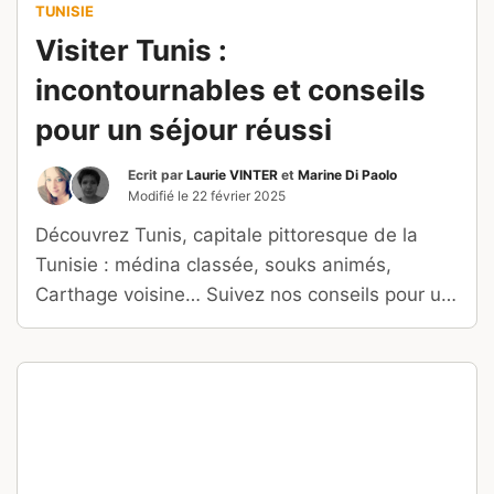
TUNISIE
Visiter Tunis :
incontournables et conseils
pour un séjour réussi
Ecrit par
Laurie VINTER
et
Marine Di Paolo
Modifié le
22 février 2025
Découvrez Tunis, capitale pittoresque de la
Tunisie : médina classée, souks animés,
Carthage voisine… Suivez nos conseils pour un
séjour unique !