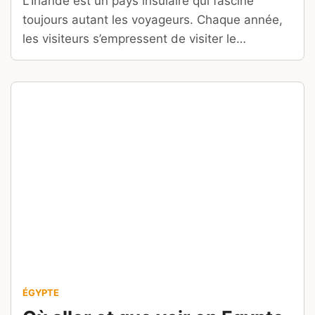
L’Irlande est un pays insulaire qui fascine
toujours autant les voyageurs. Chaque année,
les visiteurs s’empressent de visiter le
Connemara, Dublin, Galway ou Belfast. Notre
guide de voyage présente l’essentiel pour bien
préparer votre séjour en Irlande !
ÉGYPTE