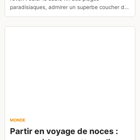
paradisiaques, admirer un superbe coucher de
soleil, se balader au milieu de paysages à
couper le souffle, sont sur la liste de beaucoup
d’entre nous !
MONDE
Partir en voyage de noces :