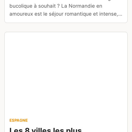
bucolique à souhait ? La Normandie en
amoureux est le séjour romantique et intense,
tourné vers la mer et vers la terre, à ne pas
manquer pour vivre des instants inoubliables.
ESPAGNE
Les 8 villes les plus