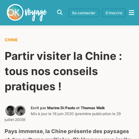
Se connecter
S'inscrire
CHINE
Partir visiter la Chine :
tous nos conseils
pratiques !
Ecrit par
Marine Di Paolo
et
Thomas Walk
Mis à jour le
16 juin 2020
(première publication le
29
juillet 2009
)
Pays immense, la Chine présente des paysages