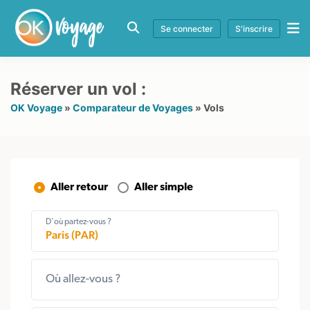
Se connecter
S'inscrire
Réserver un vol :
OK Voyage
»
Comparateur de Voyages
»
Vols
Aller retour
Aller simple
D'où partez-vous ?
Où allez-vous ?