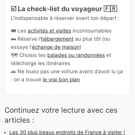
☑️ La check-list du voyageur 🇫🇷
L'indispensable à réserver avant ton départ :
🎟️ Les
activités et visites
incontournables
🛌 Réserve l'
hébergement
au plus tôt (ou
essaye l'
échange de maison
)
🗺️ Choisis tes
balades ou randonnées
et
télécharge les itinéraires
🚗 Ne louez pas une voiture avant d’avoir lu ça
: on a trouvé
le vrai bon plan
Continuez votre lecture avec ces
articles :
Les 30 plus beaux endroits de France à visiter !