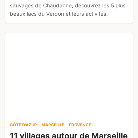
PAPOUASIE-NOUVELLE-GUINÉE
Voyager en Papouasie-
Nouvelle-Guinée : le guide
essentiel avant de partir
Ecrit par
ED OKvoyage
Modifié le
14 juillet 2026
Jungles, volcans, traditions, récifs coralliens,
périodes : voici nos conseils pour préparer