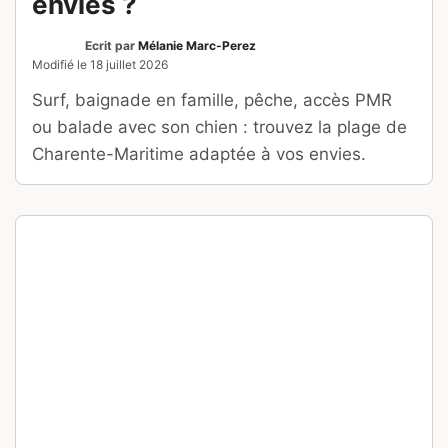
PROVENCE
Les 5 plus beaux lacs du
Verdon où se baigner et
s’évader