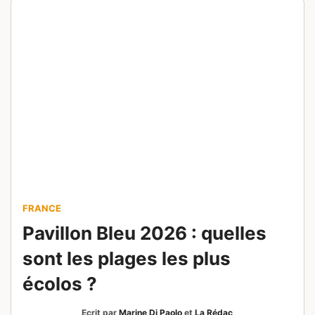
FRANCE
Que faire autour de la Ferme
aux Crocodiles ? Voici mes 9
visites préférées
Ecrit par
Alexandra David
Publié le
12 juillet 2026
Retrouvez les meilleures visites à faire autour
de la Ferme aux Crocodiles de Pierrelatte,
entre Drôme, Gard, Vaucluse et Ardèche.