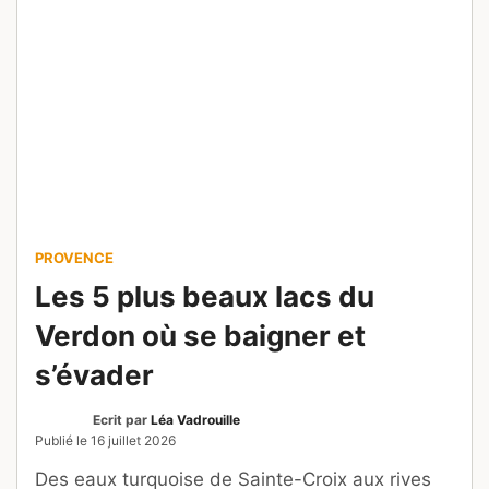
CÔTE D'AZUR
MARSEILLE
PROVENCE
11 villages autour de Marseille
à visiter le temps d’une
journée
Ecrit par
Caroline Segoni
Modifié le
15 juillet 2026
Des collines de Pagnol aux ruelles du Luberon,
découvrez ma sélection de villages autour de
Marseille pour une escapade entre mer,
patrimoine et art de vivre.