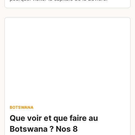
BALÉARES
ESPAGNE
Voyage à Ibiza : nos conseils
pratiques pour bien préparer
votre séjour
Ecrit par
Thomas Walk
Modifié le
9 juillet 2026
Vous partez pour Ibiza ou envisagez de le faire
? Ne vous envolez pas sans avoir lu tous nos
conseils de voyage !