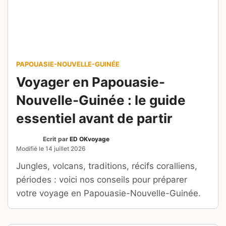
sont les plages les plus
écolos ?
Ecrit par
Marine Di Paolo
et
La Rédac
Modifié le
13 juillet 2026
Le Pavillon Bleu distingue 384 plages
françaises cette année. Découvrez ses critères
et comment consulter la carte actualisée des
sites labellisés.