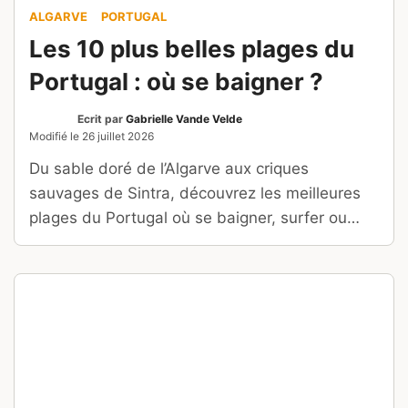
Que voir et que faire à Salou ?
Nos 11 incontournables
Ecrit par
La Rédac
Modifié le
24 juillet 2026
Entre PortAventura, plages dorées, criques et
patrimoine catalan, découvrez les lieux et
activités incontournables à voir et à faire à
Salou.
ILE MAURICE
Road trip à l’île Maurice : une
semaine au volant, région par