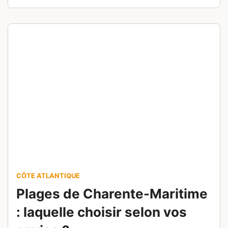
ANDALOUSIE
Les 12 plus belles villes
d’Andalousie à visiter
absolument
Ecrit par
Wax Rider
Modifié le
17 juillet 2026
De Séville à Cadix, découvrez les villes
d’Andalousie à visiter pour leurs palais, leurs
médinas, leurs plages et leur douceur de vivre.