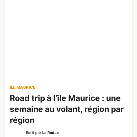
BORDEAUX
FRANCE
TOULOUSE
Bordeaux ou Toulouse : quelle
ville choisir pour votre
prochain séjour ?
Ecrit par
Roseline R.
Modifié le
22 juillet 2026
Bordeaux ou Toulouse ? Comparez climat,
budget, accès, patrimoine et idées de séjour
pour choisir la ville qui correspond à vos envies.