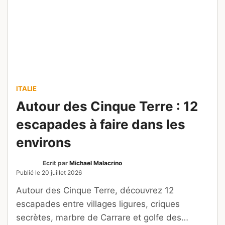
Plages de Charente-Maritime
: laquelle choisir selon vos
envies ?
Ecrit par
Mélanie Marc-Perez
Modifié le
18 juillet 2026
Surf, baignade en famille, pêche, accès PMR
ou balade avec son chien : trouvez la plage de
Charente-Maritime adaptée à vos envies.