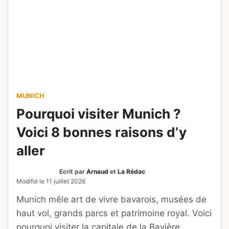
Que voir et que faire au
Botswana ? Nos 8
incontournables
Ecrit par
RelaxNews
et
La Rédac
Modifié le
10 juillet 2026
Delta de l’Okavango, Chobe, Kalahari, salines
et art rupestre : voici notre sélection des
incontournables à voir lors d’un voyage au
Botswana.