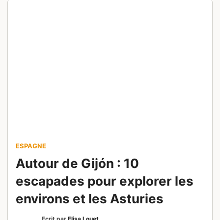
ESPAGNE
Autour de Gijón : 10
escapades pour explorer les
environs et les Asturies
Ecrit par
Elisa Louet
Publié le
27 juillet 2026
Envie de prendre l’air après avoir arpenté Gijón
? Direction les alentours : plages sauvages,
sommets mythiques et villages de charme, le
tout à moins d’1h15 de route.