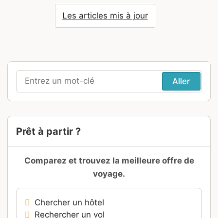
Digital Nomad avec ma famille, ont révélé ma
passion pour le voyage et cette envie de partager
mes découvertes du monde avec vous. Amoureux
de la nature et des lieux authentiques, j'ai aussi
une passion secrète : les parcs d'attractions.
Découvrir mon blog perso >>>
Liens pratiques
À propos du site …
Tous les Auteurs
Nouveaux articles
Articles mis à jour