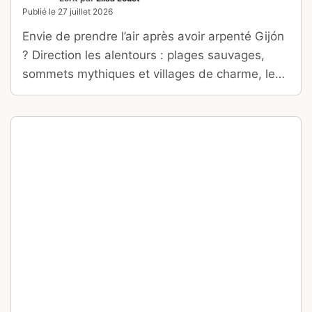
ALGARVE
PORTUGAL
Les 10 plus belles plages du
Portugal : où se baigner ?
Ecrit par
Gabrielle Vande Velde
Modifié le
26 juillet 2026
Du sable doré de l’Algarve aux criques
sauvages de Sintra, découvrez les meilleures
plages du Portugal où se baigner, surfer ou
admirer l’Atlantique.
ESPAGNE