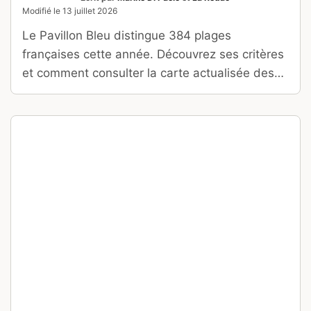
MUNICH
Pourquoi visiter Munich ?
Voici 8 bonnes raisons d’y
aller
Ecrit par
Arnaud
et
La Rédac
Modifié le
11 juillet 2026