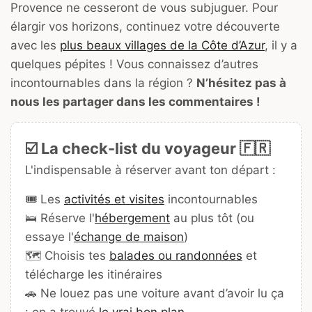
Provence ne cesseront de vous subjuguer. Pour
élargir vos horizons, continuez votre découverte
avec les
plus beaux villages de la Côte d’Azur
, il y a
quelques pépites ! Vous connaissez d’autres
incontournables dans la région ?
N’hésitez pas à
nous les partager dans les commentaires !
☑️ La check-list du voyageur 🇫🇷
L'indispensable à réserver avant ton départ :
🎟️ Les
activités et visites
incontournables
🛌 Réserve l'
hébergement
au plus tôt (ou
essaye l'
échange de maison
)
🗺️ Choisis tes
balades ou randonnées
et
télécharge les itinéraires
🚗 Ne louez pas une voiture avant d’avoir lu ça
: on a trouvé
le vrai bon plan