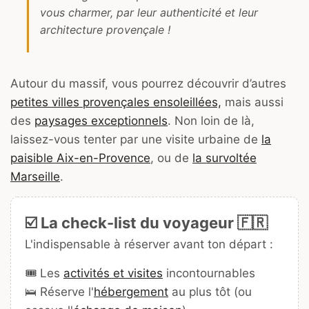
vous charmer, par leur authenticité et leur
architecture provençale !
Autour du massif, vous pourrez découvrir d’autres
petites villes provençales ensoleillées,
mais aussi
des
paysages exceptionnels
. Non loin de là,
laissez-vous tenter par une visite urbaine de
la
paisible Aix-en-Provence
, ou de
la survoltée
Marseille
.
☑️ La check-list du voyageur 🇫🇷
L'indispensable à réserver avant ton départ :
🎟️ Les
activités et visites
incontournables
🛌 Réserve l'
hébergement
au plus tôt (ou