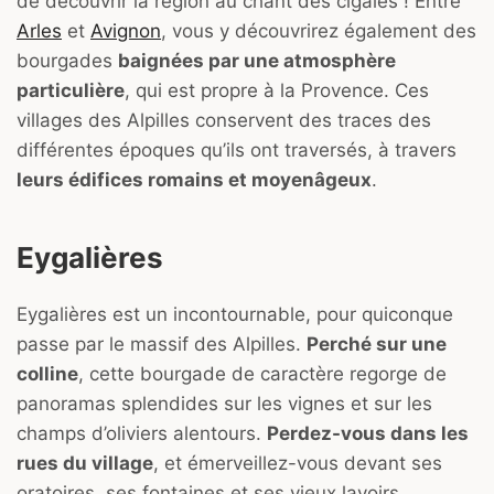
de découvrir la région au chant des cigales ! Entre
Arles
et
Avignon
, vous y découvrirez également des
bourgades
baignées par une atmosphère
particulière
, qui est propre à la Provence. Ces
villages des Alpilles conservent des traces des
différentes époques qu’ils ont traversés, à travers
leurs édifices romains et moyenâgeux
.
Eygalières
Eygalières est un incontournable, pour quiconque
passe par le massif des Alpilles.
Perché sur une
colline
, cette bourgade de caractère regorge de
panoramas splendides sur les vignes et sur les
champs d’oliviers alentours.
Perdez-vous dans les
rues du village
, et émerveillez-vous devant ses
oratoires, ses fontaines et ses vieux lavoirs.