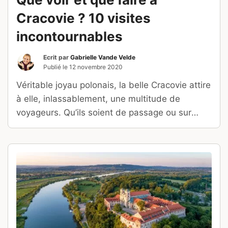
Cracovie ? 10 visites
incontournables
Ecrit par
Gabrielle Vande Velde
Publié le
12 novembre 2020
Véritable joyau polonais, la belle Cracovie attire
à elle, inlassablement, une multitude de
voyageurs. Qu’ils soient de passage ou sur
place pour une plus longue durée, tous
s’émerveilleront de ses trésors insoupçonnés.
Centre industriel et culturel de la Pologne, elle
vous attend de pied ferme pour une visite
mémorable !