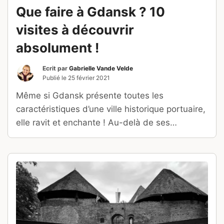
Que faire à Gdansk ? 10
visites à découvrir
absolument !
Ecrit par
Gabrielle Vande Velde
Publié le
25 février 2021
Même si Gdansk présente toutes les
caractéristiques d’une ville historique portuaire,
elle ravit et enchante ! Au-delà de ses
monuments somptueux, se trouve une cité
polonaise au savoureux mélange d’histoire et
de culture. Au fil du temps, cette bourgade
singulière a attiré de nombreux profils
atypiques et artistiques.