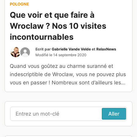
POLOGNE
Que voir et que faire à
Wroclaw ? Nos 10 visites
incontournables
Ecrit par
Gabrielle Vande Velde
et
RelaxNews
Modifié le
14 septembre 2020
Quand vous goûtez au charme suranné et
indescriptible de Wroclaw, vous ne pouvez plus
vous en passer ! Nombreux sont d’ailleurs les
voyageurs pour lesquels Wroclaw demeure un
véritable point d’ancrage polonais. Nous les
comprenons : dynamique, alternative et
culturelle, la sympathique bourgade a tout
Recherche
d’une grande !
pour
: