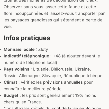
promet des moments de déconnexion délicieux.
Observez sans vous lasser cette faune et cette
flore insoupçonnées et laissez-vous transporter par
les paysages grandioses qui s’étendent à perte de
vue.
Infos pratiques
Monnaie locale
: Zloty
Indicatif téléphonique
: +48 (à ajouter devant le
numéro de téléphone local)
Pays voisins
: Lituanie, Biélorussie, Ukraine,
Russie, Allemagne, Slovaquie, République tchèque.
Climat
: vérifiez les
prévisions annuelles
pour
connaître la meilleure période.
Budget
: les prix sont généralement 19% moins
chers qu'en France.
Consultez les détails du
coût de la vie en Pologne