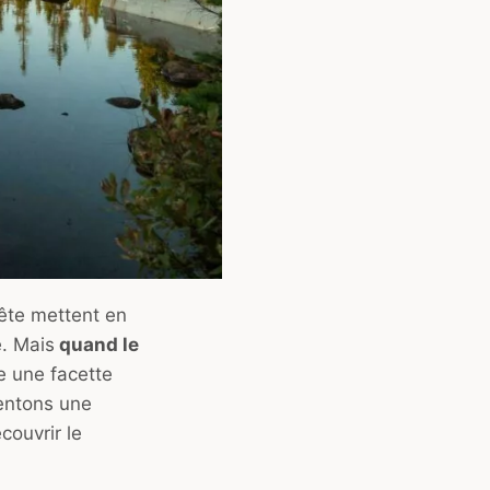
ête mettent en
e. Mais
quand le
le une facette
entons une
couvrir le