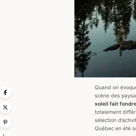
Quand on évoque 
scène des paysag
soleil fait fondr
totalement diffé
sélection d’activ
Québec en été so