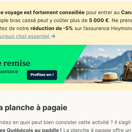
e voyage est fortement conseillée
pour entrer au
Can
mple bras cassé peut y coûter plus de
5 000 €
. Ne pren
itez de notre
réduction de -5%
sur l’assurance Heymon
rquoi c’est essentiel
 la planche à pagaie
ez en quoi peut bien consister cette activité ? Il s’agi
es Québécois au paddle !
La planche à pagaie offre u