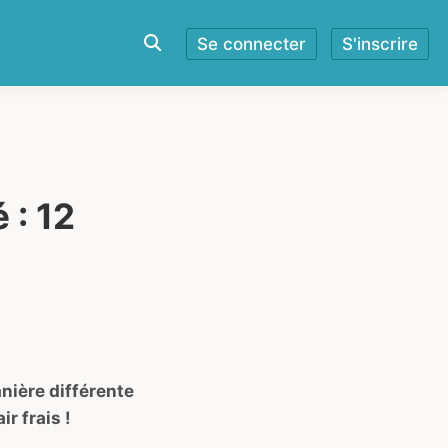
Se connecter
S'inscrire
 : 12
anière différente
r frais !