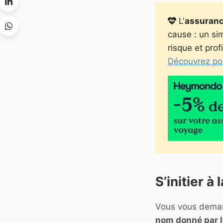
L'
assuranc
cause : un si
risque et prof
Découvrez pou
S’initier à
Vous vous demand
nom donné par l