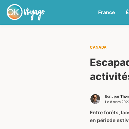
France
É
CANADA
Escapad
activit
Ecrit par
Thom
Le
8 mars 202
Entre forêts, la
en période estiv