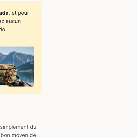
ada
, et pour
ez aucun
do.
t simplement du
n bon moyen de