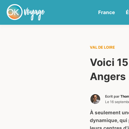
France
É
VAL DE LOIRE
Voici 15
Angers 
Ecrit par
Thom
Le
16 septemb
À seulement une
dynamique, qui 
leurs centres d’