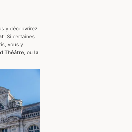
us y découvrirez
nt
. Si certaines
is, vous y
nd Théâtre
, ou
la