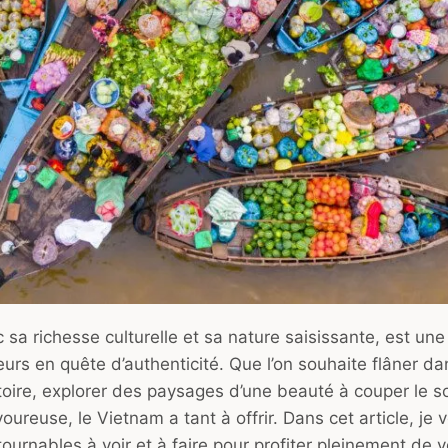
sa richesse culturelle et sa nature saisissante, est une
urs en quête d’authenticité. Que l’on souhaite flâner da
toire, explorer des paysages d’une beauté à couper le s
oureuse, le Vietnam a tant à offrir. Dans cet article, je 
tournables à voir et à faire pour profiter pleinement de v