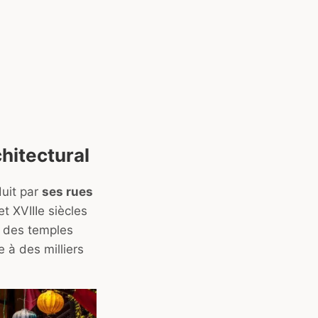
chitectural
duit par
ses rues
t XVIIIe siècles
, des temples
e à des milliers