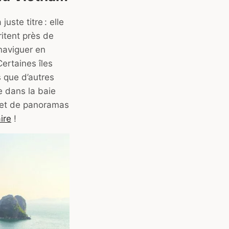
à juste titre : elle
itent près de
naviguer en
ertaines îles
 que d’autres
e dans la baie
 et de panoramas
ire
!