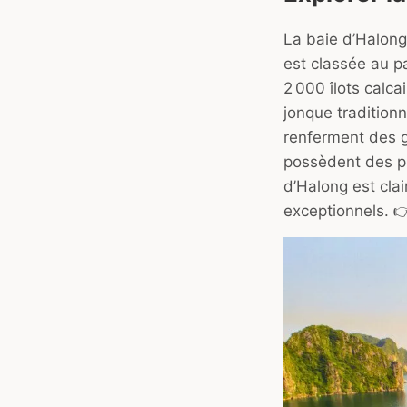
La baie d’Halon
est classée au 
2 000 îlots calca
jonque tradition
renferment des g
possèdent des pl
d’Halong est cla
exceptionnels. 