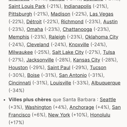
Saint Louis Park
(-21%),
Indianapolis
(-21%),
Pittsburgh
(-21%),
Madison
(-22%),
Las Vegas
(-22%),
Détroit
(-22%),
Richmond
(-23%),
Austin
(-23%),
Omaha
(-23%),
Chattanooga
(-23%),
Memphis
(-23%),
Raleigh
(-23%),
Oklahoma City
(-24%),
Cleveland
(-24%),
Knoxville
(-24%),
Milwaukee
(-25%),
Salt Lake City
(-27%),
Tulsa
(-27%),
Jacksonville
(-28%),
Kansas City
(-28%),
Houston
(-29%),
Saint Paul
(-29%),
Tucson
(-30%),
Boise
(-31%),
San Antonio
(-31%),
Cincinnati
(-31%),
Louisville
(-33%),
Albuquerque
(-34%)
Villes plus chères
que Santa Barbara :
Seattle
(+3%),
Washington
(+4%),
Anchorage
(+4%),
San
Francisco
(+6%),
New York
(+10%),
Honolulu
(+17%)