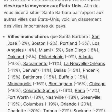
élevé que la moyenne aux États-Unis
. Afin de
vous aider à situer Santa Barbara par rapport aux
autres villes des États-Unis, voici un classement
des villes importantes du pays.
Villes moins chères
que Santa Barbara :
San
José
(-2%),
Boston
(-2%),
Portland
(-3%),
Los
Angeles
(-4%),
Miami
(-5%),
San Diego
(-8%),
Oakland
(-8%),
Philadelphie
(-9%),
Atlanta
(-10%),
Sacramento
(-11%),
La Nouvelle-Orléans
(-11%),
Denver
(-14%),
Dallas
(-15%),
Phoenix
(-15%),
Baltimore
(-15%),
Buffalo
(-15%),
Minneapolis
(-16%),
Birmingham
(-16%),
Chicago
(-16%),
Colorado Springs
(-16%),
Reno
(-17%),
Fort Worth
(-18%),
Nashville
(-18%),
Greenville
(-19%),
Columbus
(-19%),
Orlando
(-20%),
Charlotte
(-20%),
Tampa
(-21%),
Spokane
(-21%),