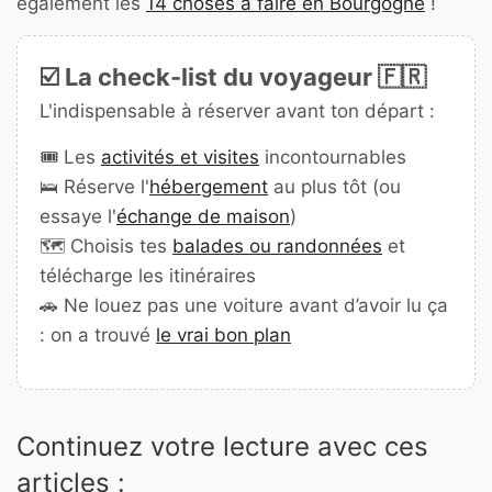
également les
14 choses à faire en Bourgogne
!
☑️ La check-list du voyageur 🇫🇷
L'indispensable à réserver avant ton départ :
🎟️ Les
activités et visites
incontournables
🛌 Réserve l'
hébergement
au plus tôt (ou
essaye l'
échange de maison
)
🗺️ Choisis tes
balades ou randonnées
et
télécharge les itinéraires
🚗 Ne louez pas une voiture avant d’avoir lu ça
: on a trouvé
le vrai bon plan
Continuez votre lecture avec ces
articles :