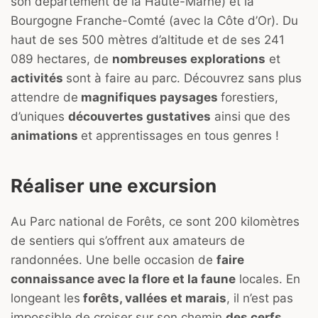
son département de la Haute-Marne) et la
Bourgogne Franche-Comté (avec la Côte d’Or). Du
haut de ses 500 mètres d’altitude et de ses 241
089 hectares, de
nombreuses explorations
et
activités
sont à faire au parc. Découvrez sans plus
attendre de
magnifiques paysages
forestiers,
d’uniques
découvertes gustatives
ainsi que des
animations
et apprentissages en tous genres !
Réaliser une excursion
Au Parc national de Forêts, ce sont 200 kilomètres
de sentiers qui s’offrent aux amateurs de
randonnées. Une belle occasion de
faire
connaissance avec la flore et la faune
locales. En
longeant les
forêts, vallées et marais
, il n’est pas
impossible de croiser sur son chemin
des cerfs,