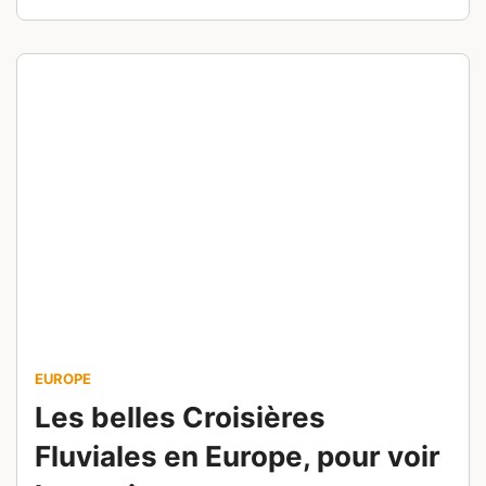
(ESTA)… Voici nos conseils pratiques pour
organiser un séjour sans stress dans la ville qui
ne dort jamais.
EUROPE
Les belles Croisières
Fluviales en Europe, pour voir