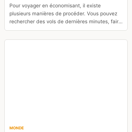
Pour voyager en économisant, il existe
plusieurs manières de procéder. Vous pouvez
rechercher des vols de dernières minutes, faire
des achats groupés ou créer votre voyage
vous-même en combinant des bons plans.
Mais avez-vous déjà réfléchi à allier cashback
et voyage ?
MONDE