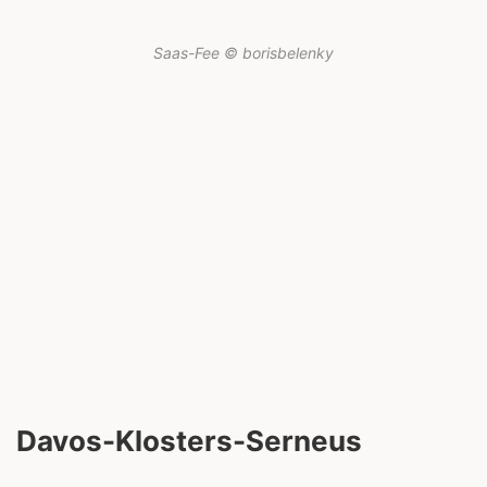
Saas-Fee © borisbelenky
Davos-Klosters-Serneus