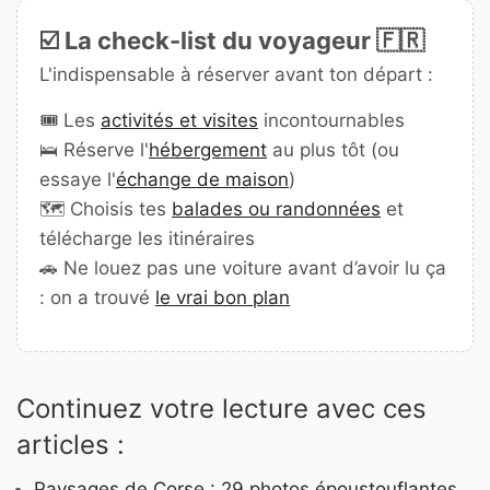
☑️ La check-list du voyageur 🇫🇷
L'indispensable à réserver avant ton départ :
🎟️ Les
activités et visites
incontournables
🛌 Réserve l'
hébergement
au plus tôt (ou
essaye l'
échange de maison
)
🗺️ Choisis tes
balades ou randonnées
et
télécharge les itinéraires
🚗 Ne louez pas une voiture avant d’avoir lu ça
: on a trouvé
le vrai bon plan
Continuez votre lecture avec ces
articles :
Paysages de Corse : 29 photos époustouflantes