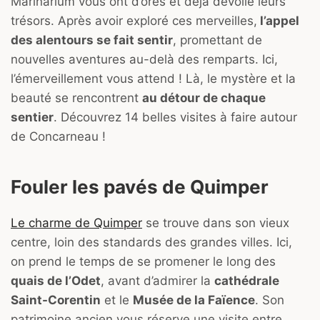
Marinarium vous ont d’ores et déjà dévoilé leurs
trésors. Après avoir exploré ces merveilles,
l’appel
des alentours se fait sentir
, promettant de
nouvelles aventures au-delà des remparts. Ici,
l’émerveillement vous attend ! Là, le mystère et la
beauté se rencontrent
au détour de chaque
sentier
. Découvrez 14 belles visites à faire autour
de Concarneau !
Fouler les pavés de Quimper
Le charme de Quimper
se trouve dans son vieux
centre, loin des standards des grandes villes. Ici,
on prend le temps de se promener le long des
quais de l’Odet
, avant d’admirer la
cathédrale
Saint-Corentin
et le
Musée de la Faïence
. Son
patrimoine ancien vous réserve une visite entre