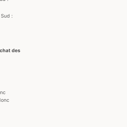
 Sud :
achat des
onc
donc