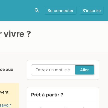
Se connecter
S'inscrire
 vivre ?
âce aux
Recherche
pour
:
uvent
Prêt à partir ?
savoir