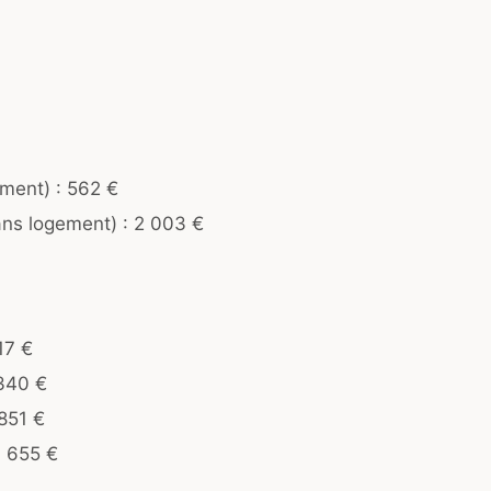
ment) : 562 €
ans logement) : 2 003 €
17 €
340 €
851 €
: 655 €