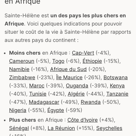
en Afrique
Sainte-Hélène est
un des pays les plus chers en
Afrique
. Voici quelques indications pour pouvoir
situer le coût de la vie à Sainte-Hélène par rapports
aux autres pays du continent :
Moins chers
en Afrique :
Cap-Vert
(-4%),
Cameroun
(-5%),
Togo
(-6%),
Éthiopie
(-15%),
Namibie
(-16%),
Afrique du Sud
(-20%),
Zimbabwe
(-23%),
Île Maurice
(-26%),
Botswana
(-33%),
Maroc
(-39%),
Ouganda
(-39%),
Kenya
(-40%),
Tunisie
(-42%),
Algérie
(-44%),
Tanzanie
(-47%),
Madagascar
(-49%),
Rwanda
(-50%),
Nigeria
(-55%),
Égypte
(-59%)
Plus chers
en Afrique :
Côte d’Ivoire
(+4%),
Sénégal
(+8%),
La Réunion
(+15%),
Seychelles