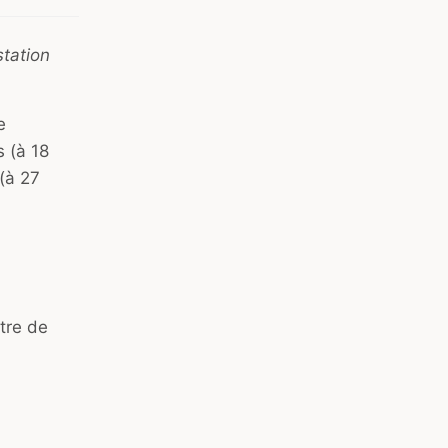
station
e
 (à 18
 (à 27
tre de