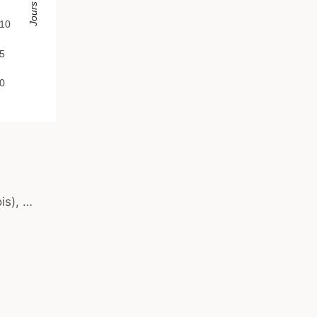
10
5
0
is), …