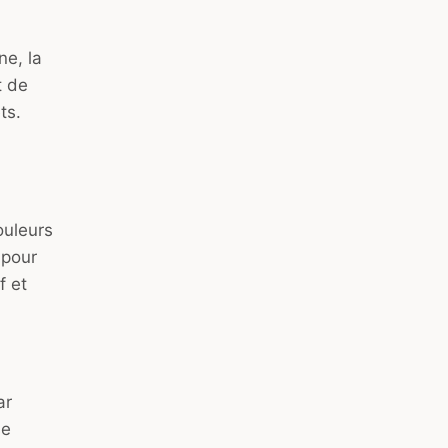
ne, la
t de
ts.
ouleurs
 pour
f et
ar
se