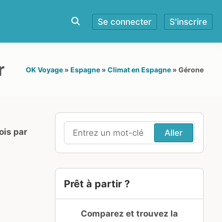
Se connecter
S'inscrire
r
OK Voyage
»
Espagne
»
Climat en Espagne
»
Gérone
ois par
Recherche
pour
:
Prêt à partir ?
Comparez et trouvez la