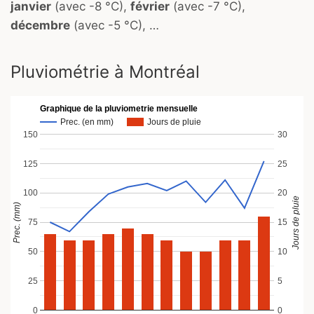
janvier
(avec -8 °C),
février
(avec -7 °C),
décembre
(avec -5 °C), …
Pluviométrie à Montréal
Graphique de la pluviometrie mensuelle
Prec. (en mm)
Jours de pluie
150
30
125
25
100
20
Jours de pluie
Prec. (mm)
75
15
50
10
25
5
0
0