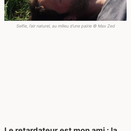
Selfie, l’air naturel, au milieu d’une pairie © Max Zed
Le retardateur est mon ami : la