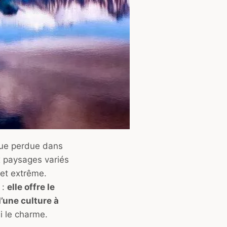
sque perdue dans
x paysages variés
 et extrême.
 :
elle offre le
’une culture à
si le charme.