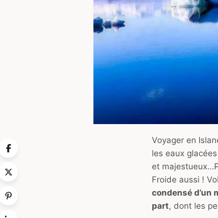
Voyager en Islan
les eaux glacées 
et majestueux…
P
Froide aussi ! V
condensé d’un m
part
, dont les pe