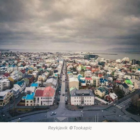
Reykjavik ©Tookapic