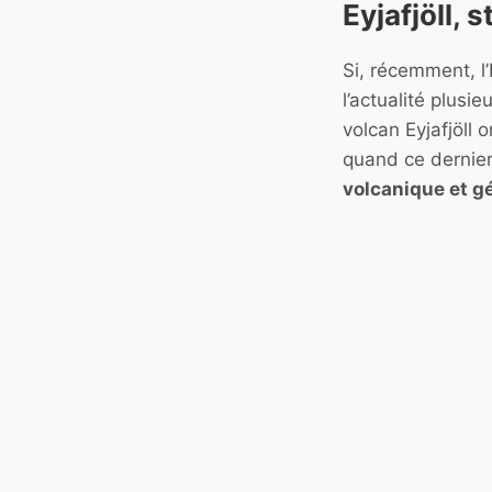
Eyjafjöll, s
Si, récemment, l’
l’actualité plusie
volcan Eyjafjöll 
quand ce dernier
volcanique et g