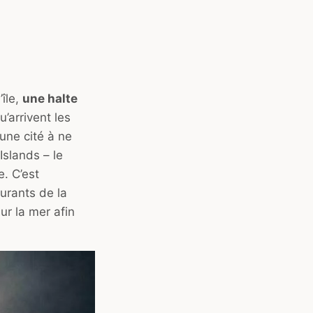
île,
une halte
u’arrivent les
 une cité à ne
Islands – le
e. C’est
urants de la
ur la mer afin