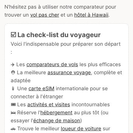
N’hésitez pas à utiliser notre comparateur pour
trouver un
vol pas cher
et un
hôtel à Hawaii
.
☑️ La check-list du voyageur
Voici l'indispensable pour préparer son départ
:
✈️ Les
comparateurs de vols
les plus efficaces
⛑️ La meilleure
assurance voyage
, complète et
adaptée
📱 Une
carte eSIM
internationale pour se
connecter à l'étranger
🎟️ Les
activités et visites
incontournables
🛌 Réserve l'
hébergement
au plus tôt (ou
essayer l'
échange de maison
)
🚗 Trouve le meilleur
loueur de voiture
sur