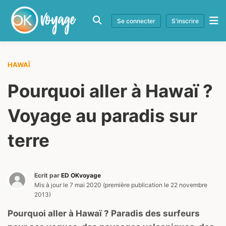
Se connecter
S'inscrire
HAWAÏ
Pourquoi aller à Hawaï ?
Voyage au paradis sur
terre
Ecrit par
ED OKvoyage
Mis à jour le
7 mai 2020
(première publication le
22 novembre
2013
)
Pourquoi aller à Hawaï ? Paradis des surfeurs